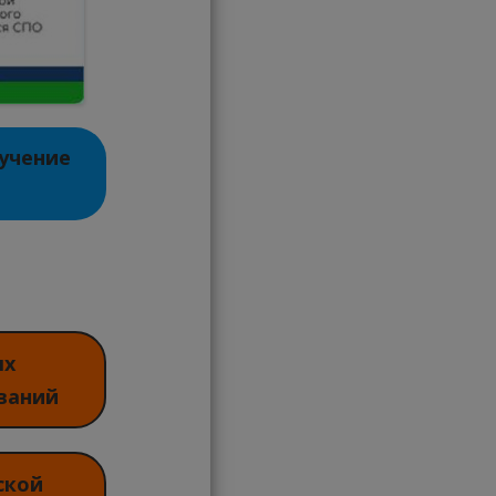
учение
ях
ваний
ской