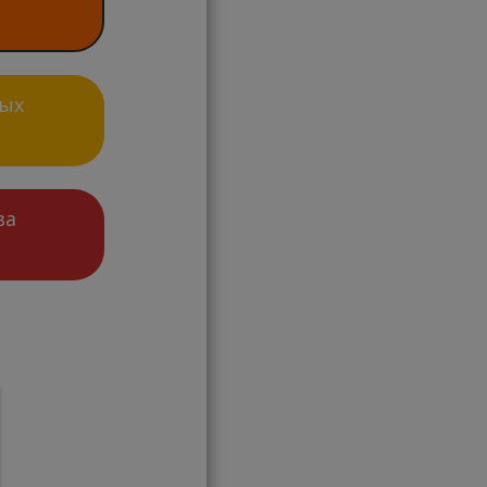
ных
ва