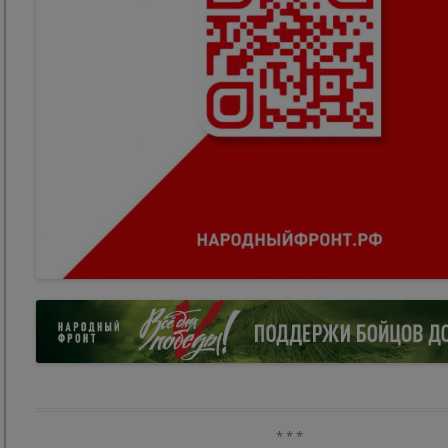
* * *