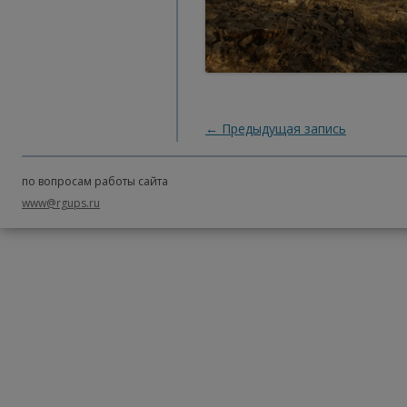
Навигация по записям
←
Предыдущая запись
по вопросам работы сайта
www@rgups.ru